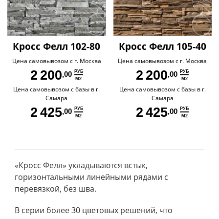
Кросс Фелл 102-80
Кросс Фелл 105-40
Цена самовывозом с г. Москва
Цена самовывозом с г. Москва
2 200
2 200
РУБ
РУБ
,00
,00
М2
М2
Цена самовывозом с базы в г.
Цена самовывозом с базы в г.
Самара
Самара
2 425
2 425
РУБ
РУБ
,00
,00
М2
М2
«Кросс Фелл» укладываются встык,
горизонтальными линейными рядами с
перевязкой, без шва.
В серии более 30 цветовых решений, что